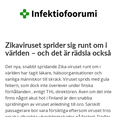
Zikaviruset sprider sig runt om i
världen – och det är rädsla också
Det nya, snabbt spridande Zika-viruset runt om i
världen har tagit läkare, hälsoorganisationer och
vanliga människor till skräck. Viruset sprids med gula
febern, som dock inte överlever under finska
förhållanden , enligt THL-direktören. Även om det inte
finns något akut hot i Finland är den snabba
spridningen av viruset anledning till oro. Särskilt
passagerare bör vara försiktiga eftersom viruset tros
orsaka allvarliga utvecklingsskador på fostret. Därför