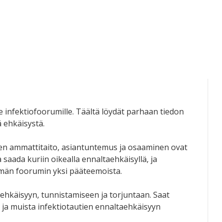
e infektiofoorumille. Täältä löydät parhaan tiedon
ä ehkäisystä.
iden ammattitaito, asiantuntemus ja osaaminen ovat
 saada kuriin oikealla ennaltaehkäisyllä, ja
ämän foorumin yksi pääteemoista.
 ehkäisyyn, tunnistamiseen ja torjuntaan. Saat
, ja muista infektiotautien ennaltaehkäisyyn