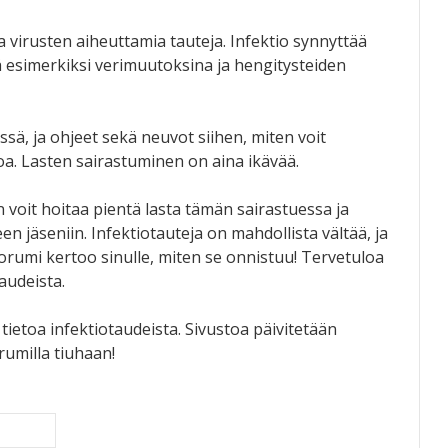
a virusten aiheuttamia tauteja. Infektio synnyttää
ä esimerkiksi verimuutoksina ja hengitysteiden
ssä, ja ohjeet sekä neuvot siihen, miten voit
oa. Lasten sairastuminen on aina ikävää.
n voit hoitaa pientä lasta tämän sairastuessa ja
n jäseniin. Infektiotauteja on mahdollista vältää, ja
oorumi kertoo sinulle, miten se onnistuu! Tervetuloa
audeista.
tietoa infektiotaudeista. Sivustoa päivitetään
orumilla tiuhaan!