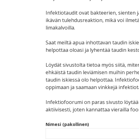
Infektiotaudit ovat bakteerien, sienten j
ikävän tulehdusreaktion, mikä voi ilmet
limakalvoilla.
Saat meiltä apua inhottavan taudin iskie
helpottaa oloasi ja lyhentää taudin kest
Löydät sivustolta tietoa myös siitä, mite
ehkäistä taudin leviämisen muihin perhee
taudin iskiessä olo helpottaa. Infektiof
oppimaan ja saamaan vinkkejä infektiot
Infektiofoorumi on paras sivusto löytää 
aktiivisesti, joten kannattaa vierailla fo
Nimesi (pakollinen)