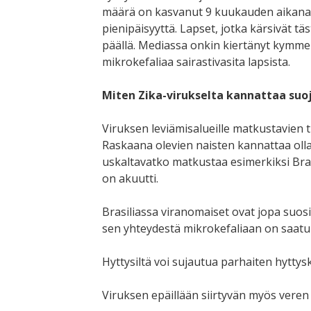
määrä on kasvanut 9 kuukauden aikana 1
pienipäisyyttä. Lapset, jotka kärsivät tä
päällä. Mediassa onkin kiertänyt kymmen
mikrokefaliaa sairastivasita lapsista.
Miten Zika-virukselta kannattaa suo
Viruksen leviämisalueille matkustavien t
Raskaana olevien naisten kannattaa olla 
uskaltavatko matkustaa esimerkiksi Bras
on akuutti.
Brasiliassa viranomaiset ovat jopa suos
sen yhteydestä mikrokefaliaan on saat
Hyttysiltä voi sujautua parhaiten hyttyskar
Viruksen epäillään siirtyvän myös veren v