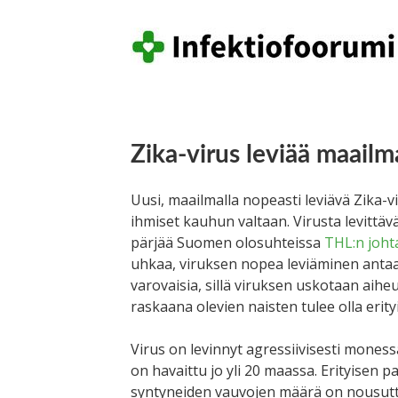
Zika-virus leviää maailm
Uusi, maailmalla nopeasti leviävä Zika-vi
ihmiset kauhun valtaan. Virusta levittäv
pärjää Suomen olosuhteissa
THL:n joh
uhkaa, viruksen nopea leviäminen antaa 
varovaisia, sillä viruksen uskotaan aiheu
raskaana olevien naisten tulee olla erity
Virus on levinnyt agressiivisesti mones
on havaittu jo yli 20 maassa. Erityisen p
syntyneiden vauvojen määrä on nousuttu