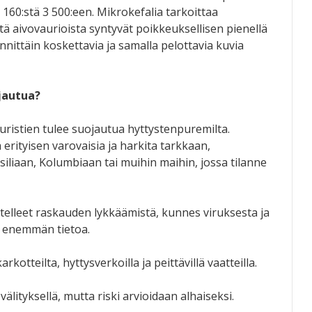
60:stä 3 500:een. Mikrokefalia tarkoittaa
stä aivovaurioista syntyvät poikkeuksellisen pienellä
nittäin koskettavia ja samalla pelottavia kuvia
jautua?
uristien tulee suojautua hyttystenpuremilta.
erityisen varovaisia ja harkita tarkkaan,
iliaan, Kolumbiaan tai muihin maihin, jossa tilanne
itelleet raskauden lykkäämistä, kunnes viruksesta ja
u enemmän tietoa.
kotteilta, hyttysverkoilla ja peittävillä vaatteilla.
älityksellä, mutta riski arvioidaan alhaiseksi.