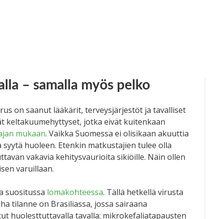
alla – samalla myös pelko
rus on saanut lääkärit, terveysjärjestöt ja tavalliset
ät keltakuumehyttyset, jotka eivät kuitenkaan
tajan mukaan
. Vaikka Suomessa ei olisikaan akuuttia
syytä huoleen. Etenkin matkustajien tulee olla
ttavan vakavia kehitysvaurioita sikiöille. Näin ollen
isen varuillaan.
sa suositussa
lomakohteessa
. Tällä hetkellä virusta
aha tilanne on Brasiliassa, jossa sairaana
t huolesttuttavalla tavalla: mikrokefaliatapausten